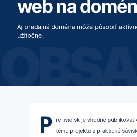
web na doméne
Aj predajná doména môže pôsobiť aktívn
užitočne.
OBSA
P
re livio.sk je vhodné publikovať
tému projektu a praktické súvis