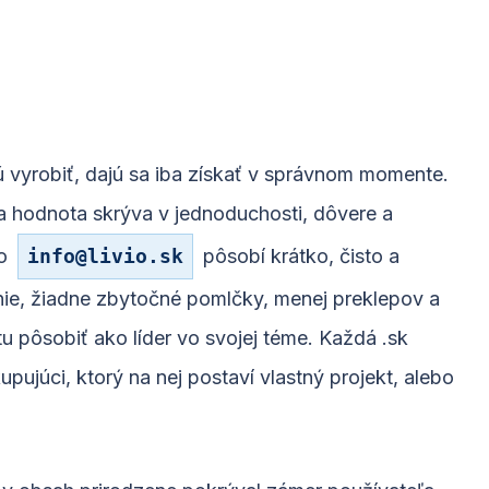
ú vyrobiť, dajú sa iba získať v správnom momente.
 sa hodnota skrýva v jednoduchosti, dôvere a
ko
info
@
livio.sk
pôsobí krátko, čisto a
nie, žiadne zbytočné pomlčky, menej preklepov a
 pôsobiť ako líder vo svojej téme. Každá .sk
upujúci, ktorý na nej postaví vlastný projekt, alebo