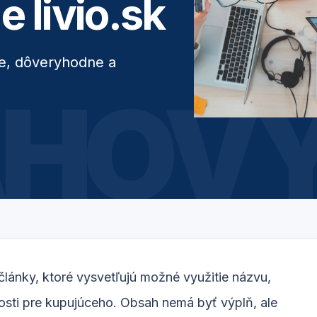
 livio.sk
e, dôveryhodne a
HOVÝ
 články, ktoré vysvetľujú možné využitie názvu,
losti pre kupujúceho. Obsah nemá byť výplň, ale