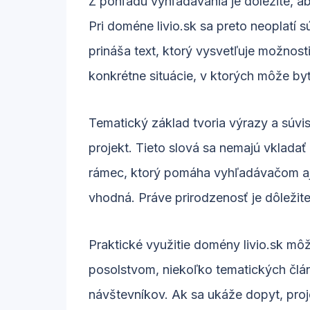
Z pohľadu vyhľadávania je dôležité, a
Pri doméne livio.sk sa preto neoplatí 
prináša text, ktorý vysvetľuje možnosti
konkrétne situácie, v ktorých môže b
Tematický základ tvoria výrazy a súvisl
projekt. Tieto slová sa nemajú vklada
rámec, ktorý pomáha vyhľadávačom aj
vhodná. Práve prirodzenosť je dôležite
Praktické využitie domény livio.sk m
posolstvom, niekoľko tematických člá
návštevníkov. Ak sa ukáže dopyt, proje