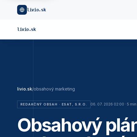
livio.sk
livio.sk
livio.sk
/
obsahový marketing
06. 07. 2026 02:00
·
5
min 
REDAKČNÝ OBSAH ·
ESAT, S.R.O.
Obsahový plán