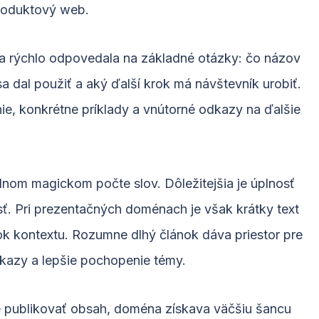
produktový web.
nka rýchlo odpovedala na základné otázky: čo názov
a dal použiť a aký ďalší krok má návštevník urobiť.
e, konkrétne príklady a vnútorné odkazy na ďalšie
nom magickom počte slov. Dôležitejšia je úplnosť
ť. Pri prezentačných doménach je však krátky text
ok kontextu. Rozumne dlhý článok dáva priestor pre
dkazy a lepšie pochopenie témy.
ne publikovať obsah, doména získava väčšiu šancu