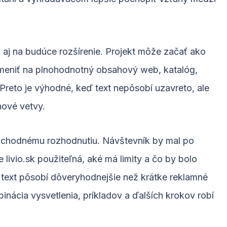
ť aj na budúce rozšírenie. Projekt môže začať ako
meniť na plnohodnotný obsahový web, katalóg,
Preto je výhodné, keď text nepôsobí uzavreto, ale
hové vetvy.
chodnému rozhodnutiu. Návštevník by mal po
e livio.sk použiteľná, aké má limity a čo by bolo
o text pôsobí dôveryhodnejšie než krátke reklamné
inácia vysvetlenia, príkladov a ďalších krokov robí