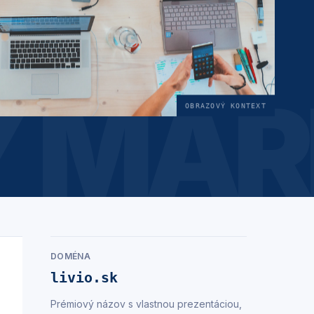
 MAR
OBRAZOVÝ KONTEXT
DOMÉNA
livio.sk
Prémiový názov s vlastnou prezentáciou,