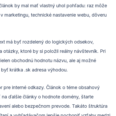
článok by mal mať vlastný uhol pohľadu: raz môže
e v marketingu, technické nastavenie webu, dôveru
Text má byť rozdelený do logických odsekov,
otázky, ktoré by si položil reálny návštevník. Pri
nielen obchodnú hodnotu názvu, ale aj možné
 byť krátka .sk adresa výhodou.
or pre interné odkazy. Článok o téme obsahový
na ďalšie články o hodnote domény, štarte
tavení alebo bezpečnom prevode. Takáto štruktúra
taní a vyhľadávačom lepšie pochopiť vzťahy medzi