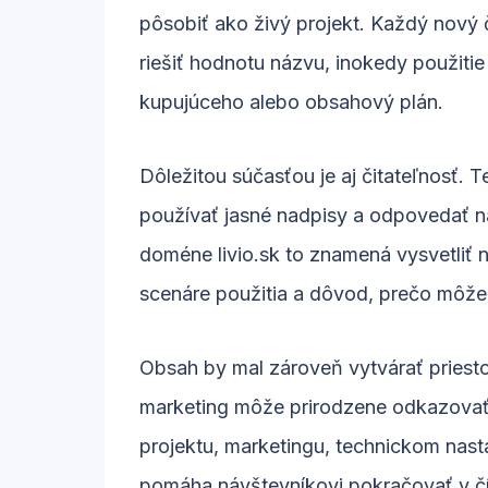
pôsobiť ako živý projekt. Každý nový 
riešiť hodnotu názvu, inokedy použiti
kupujúceho alebo obsahový plán.
Dôležitou súčasťou je aj čitateľnosť. 
používať jasné nadpisy a odpovedať na 
doméne livio.sk to znamená vysvetliť 
scenáre použitia a dôvod, prečo môže
Obsah by mal zároveň vytvárať priest
marketing môže prirodzene odkazovať 
projektu, marketingu, technickom nas
pomáha návštevníkovi pokračovať v čí