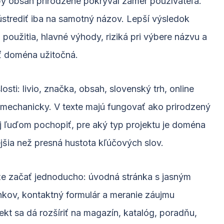
by obsah prirodzene pokrýval zámer používateľa.
sústrediť iba na samotný názov. Lepší výsledok
 použitia, hlavné výhody, riziká pri výbere názvu a
yť doména užitočná.
osti: livio, značka, obsah, slovenský trh, online
ť mechanicky. V texte majú fungovať ako prirodzený
 ľuďom pochopiť, pre aký typ projektu je doména
jšia než presná hustota kľúčových slov.
ôže začať jednoducho: úvodná stránka s jasným
nkov, kontaktný formulár a meranie záujmu
kt sa dá rozšíriť na magazín, katalóg, poradňu,