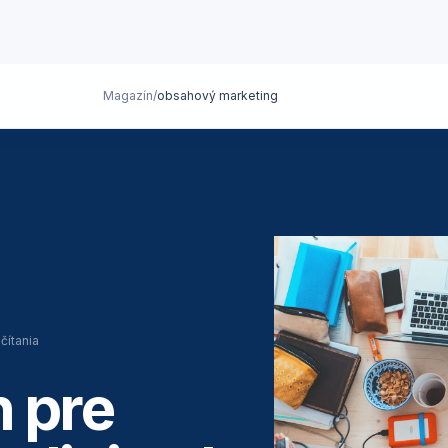
Magazín
/
obsahový marketing
čítania
 pre